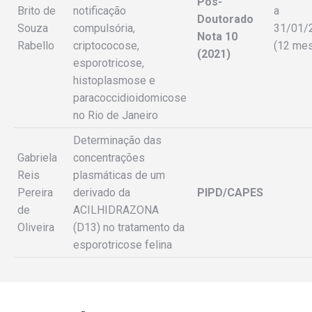
Pós-
Brito de
notificação
a
Doutorado
Souza
compulsória,
31/01/
Nota 10
Rabello
criptococose,
(12 me
(2021)
esporotricose,
histoplasmose e
paracoccidioidomicose
no Rio de Janeiro
Determinação das
Gabriela
concentrações
Reis
plasmáticas de um
Pereira
derivado da
PIPD/CAPES
de
ACILHIDRAZONA
Oliveira
(D13) no tratamento da
esporotricose felina