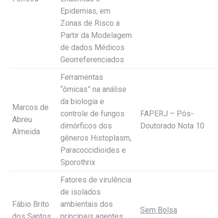
Epidemias, em
Zonas de Risco a
Partir da Modelagem
de dados Médicos
Georreferenciados
Ferramentas
“ômicas” na análise
da biologia e
Marcos de
controle de fungos
FAPERJ – Pós-
Abreu
dimórficos dos
Doutorado Nota 10
Almeida
gêneros Histoplasm,
Paracoccidioides e
Sporothrix
Fatores de virulência
de isolados
Fábio Brito
ambientais dos
Sem Bolsa
dos Santos
principais agentes