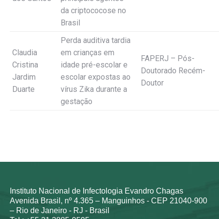
da criptococose no
Brasil
Perda auditiva tardia
Claudia
em crianças em
FAPERJ – Pós-
Cristina
idade pré-escolar e
Doutorado Recém-
Jardim
escolar expostas ao
Doutor
Duarte
vírus Zika durante a
gestação
Instituto Nacional de Infectologia Evandro Chagas
Avenida Brasil, nº 4.365 – Manguinhos - CEP 21040-900
– Rio de Janeiro - RJ - Brasil