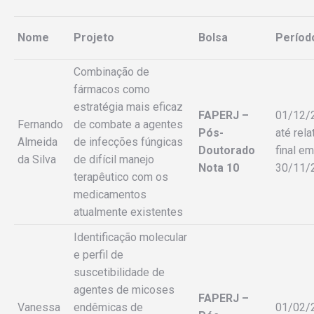
Nome
Projeto
Bolsa
Períod
Combinação de
fármacos como
estratégia mais eficaz
FAPERJ –
01/12/
Fernando
de combate a agentes
Pós-
até rela
Almeida
de infecções fúngicas
Doutorado
final em
da Silva
de difícil manejo
Nota 10
30/11/
terapêutico com os
medicamentos
atualmente existentes
Identificação molecular
e perfil de
suscetibilidade de
agentes de micoses
FAPERJ –
Vanessa
endêmicas de
01/02/