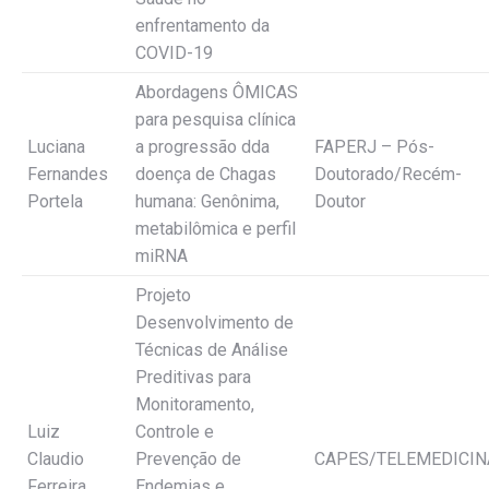
enfrentamento da
COVID-19
Abordagens ÔMICAS
para pesquisa clínica
Luciana
a progressão dda
FAPERJ – Pós-
Fernandes
doença de Chagas
Doutorado/Recém-
Portela
humana: Genônima,
Doutor
metabilômica e perfil
miRNA
Projeto
Desenvolvimento de
Técnicas de Análise
Preditivas para
Monitoramento,
Luiz
Controle e
Claudio
Prevenção de
CAPES/TELEMEDICIN
Ferreira
Endemias e